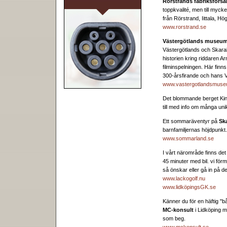
Rörstrands fabriksförsä
toppkvalité, men till mycke
från Rörstrand, Iittala,
www.rorstrand.se
Västergötlands museu
Västergötlands och Skarab
historien kring riddaren
filminspelningen. Här finn
300-årsfirande och hans 
www.vastergotlandsmuse
Det blommande berget Kinne
till med info om många un
Ett sommaräventyr på
Sk
barnfamiljernas höjdpunkt.
www.sommarland.se
I vårt närområde finns det
45 minuter med bil. vi fö
så önskar eller gå in på 
www.lackogolf.nu
www.lidköpingsGK.se
Känner du för en häftig "bå
MC-konsult
i Lidköping 
som beg.