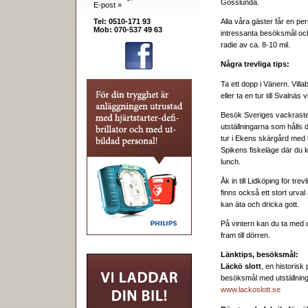
Gösslunda.
E-post »
Tel: 0510-171 93
Alla våra gäster får en pe
Mob: 070-537 49 63
intressanta besöksmål oc
radie av ca. 8-10 mil.
Några trevliga tips:
Ta ett dopp i Vänern. Villa
eller ta en tur till Svalnäs
Besök Sveriges vackraste s
utställningarna som hålls 
tur i Ekens skärgård med 
Spikens fiskeläge där du k
lunch.
Åk in till Lidköping för tr
finns också ett stort urva
kan äta och dricka gott.
På vintern kan du ta med 
fram till dörren.
Länktips, besöksmål:
Läckö slott
, en historisk 
besöksmål med utställnin
www.lackoslott.se