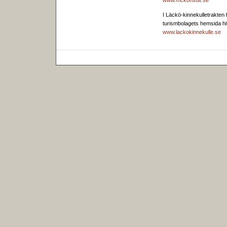
www.mckonsult.se
I Läckö-kinnekulletrakten 
turismbolagets hemsida hitt
www.lackokinnekulle.se